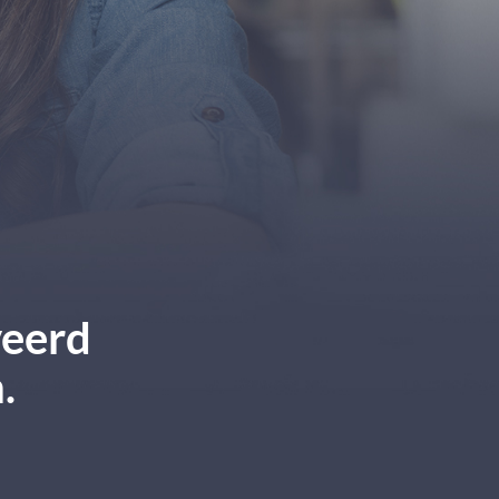
veerd
.